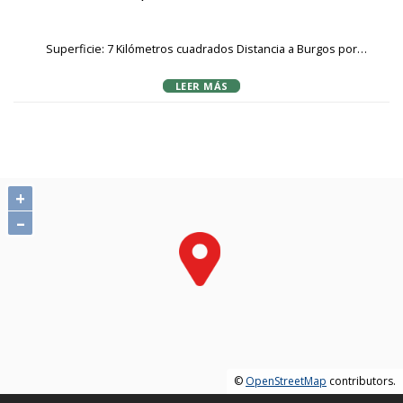
Superficie: 7 Kilómetros cuadrados Distancia a Burgos por
carretera: 39 Kilómetros Comarca: Montes de Oca Partido judicial:
LEER MÁS
Briviesca Datos demográficos Para obtener datos de población
actualizados puede consultar el Web del INE (Instituto Nacional
de Estadística). Para consultar algunas estadísticas el código INE
del municipio y el código de provincia pueden facilitar las
búsquedas. El código de la provincia de Burgos es el '09' y el
código del municipio de Espinosa del Camino es el '123'.
+
Evolución de la población desde 1842 Población en los últimos
–
tres años en todos los nucleos poblacionales del municipio.
Planeamiento urbanístico La Junta de Castilla y León proporciona
un servicio electrónico de acceso al Archivo de Planeamiento
Urbanístico. Puede consultar directamente el archivo del
municipio en el siguiente enlace: Archivo de planeamiento
urbanístico de Espinosa del Camino
©
OpenStreetMap
contributors.